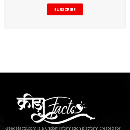
SUBSCRIBE
Kreedafacts.com is a Cricket information platform created for