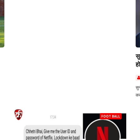
स
हो
सु
कर
FOOT BALL