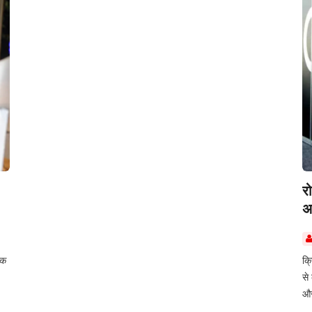
र
अस
कि
क्
से
और