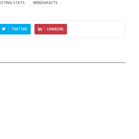
ESTING STATS
KREEDAFACTS
TWITTER
LINKEDIN
वर
कौन है इंग्लैंड के खिलाफ
ाले
26
टी20 का सबसे सफल
बल
5 क्रिकेटर जो थे गेंदबाज़,
भारतीय बल्लेबाज? देखें
बाद में बन गए प्योर बल्लेबाज़
रिकॉर्ड
Dec 07 , 2020
Jul 01 , 2026