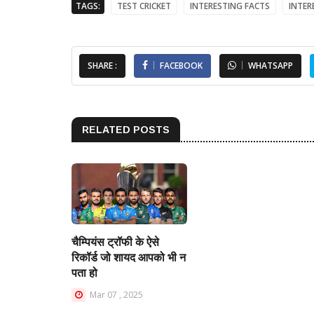
TAGS:
TEST CRICKET
INTERESTING FACTS
INTER
SHARE :
FACEBOOK
WHATSAPP
RELATED POSTS
चैम्पियंस ट्रॉफी के ऐसे
टी20 में एक टीम के लिए
रिकॉर्ड जो शायद आपको भी न
सबसे ज़्यादा छक्क लगाने व
पता हो
T20 के किंग्स
Mar 07 , 2025
Apr 19 , 2025