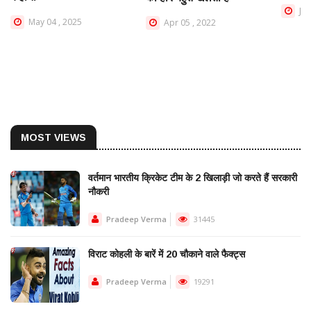
Jan
May 04 , 2025
Apr 05 , 2022
MOST VIEWS
वर्तमान भारतीय क्रिकेट टीम के 2 खिलाड़ी जो करते हैं सरकारी
नौकरी
Pradeep Verma
31445
विराट कोहली के बारें में 20 चौकाने वाले फैक्ट्स
Pradeep Verma
19291