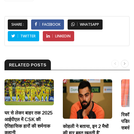
SHARE :
FACEBOOK
WHATSAPP
TWITTER
LINKEDIN
RELATED POSTS
घर से लेकर बाहर तक 2025
रिकॉर्ड 
आईपीएल में CSK की
पडिकल!
ऐतिहासिक हारों की शर्मनाक
कोहली ने बताया, इन 2 मैचों
सबसे बड
कहानी
की हार बहुत खलती है'