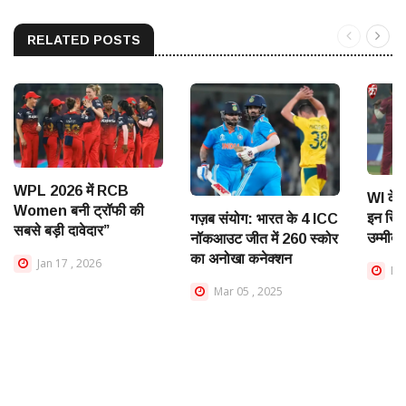
RELATED POSTS
WPL 2026 में RCB
WI के 
Women बनी ट्रॉफी की
इन खिल
गज़ब संयोग: भारत के 4 ICC
सबसे बड़ी दावेदार”
उम्मीद
नॉकआउट जीत में 260 स्कोर
का अनोखा कनेक्शन
Jan 17 , 2026
Dec
Mar 05 , 2025